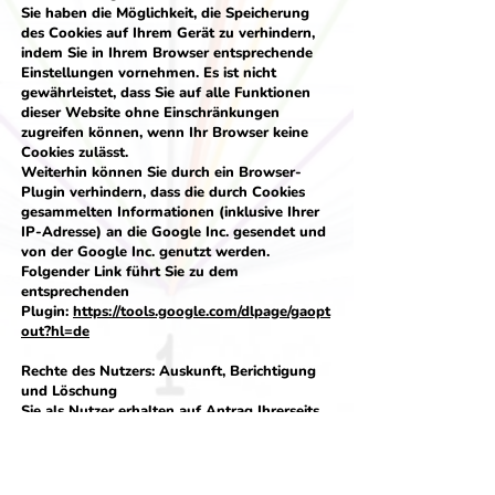
Sie haben die Möglichkeit, die Speicherung
des Cookies auf Ihrem Gerät zu verhindern,
indem Sie in Ihrem Browser entsprechende
Einstellungen vornehmen. Es ist nicht
gewährleistet, dass Sie auf alle Funktionen
dieser Website ohne Einschränkungen
zugreifen können, wenn Ihr Browser keine
Cookies zulässt.
Weiterhin können Sie durch ein Browser-
Plugin verhindern, dass die durch Cookies
gesammelten Informationen (inklusive Ihrer
IP-Adresse) an die Google Inc. gesendet und
von der Google Inc. genutzt werden.
Folgender Link führt Sie zu dem
entsprechenden
Plugin:
https://tools.google.com/dlpage/gaopt
out?hl=de
Rechte des Nutzers: Auskunft, Berichtigung
und Löschung
Sie als Nutzer erhalten auf Antrag Ihrerseits
kostenlose Auskunft darüber, welche
personenbezogenen Daten über Sie
gespeichert wurden. Sofern Ihr Wunsch nicht
mit einer gesetzlichen Pflicht zur